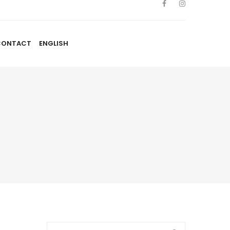
CONTACT
ENGLISH
TISTES
NOUVELLES
BLOGUE
CONTACT
ENGLISH