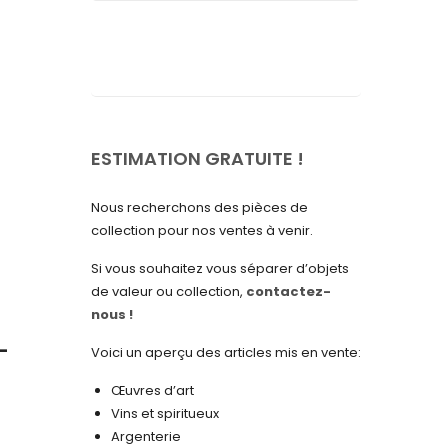
septembre 2025
août 2025
juillet 2025
mai 2025
avril 2025
ESTIMATION GRATUITE !
mars 2025
Nous recherchons des pièces de
février 2025
collection pour nos ventes à venir.
janvier 2025
Si vous souhaitez vous séparer d’objets
de valeur ou collection,
contactez-
décembre 2024
nous !
novembre 2024
–
Voici un aperçu des articles mis en vente:
octobre 2024
Œuvres d’art
septembre 2024
Vins et spiritueux
Argenterie
août 2024