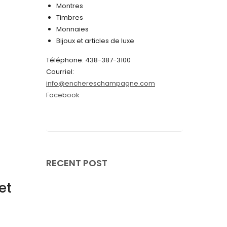
Montres
juin 2024
Timbres
Monnaies
mai 2024
Bijoux et articles de luxe
avril 2024
Téléphone: 438-387-3100
mars 2024
Courriel:
info@enchereschampagne.com
février 2024
Facebook
janvier 2024
décembre 2023
novembre 2023
octobre 2023
RECENT POST
septembre 2023
et
août 2023
juillet 2023