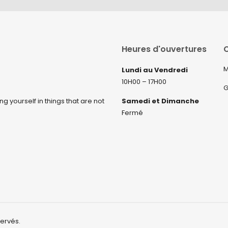
Heures d'ouvertures
C
M
Lundi au Vendredi
10H00 – 17H00
G
ng yourself in things that are not
Samedi et Dimanche
Fermé
servés.