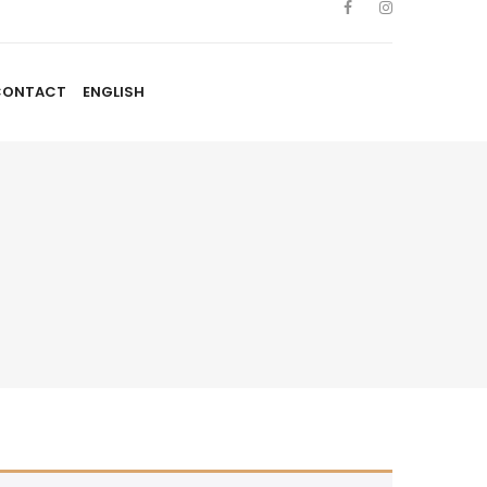
CONTACT
ENGLISH
TISTES
NOUVELLES
BLOGUE
CONTACT
ENGLISH