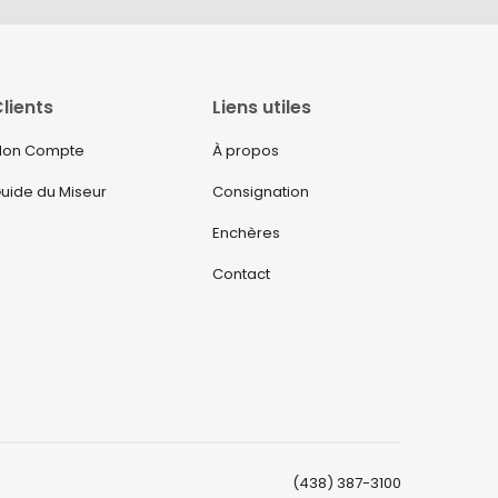
lients
Liens utiles
on Compte
À propos
uide du Miseur
Consignation
Enchères
Contact
(438) 387-3100