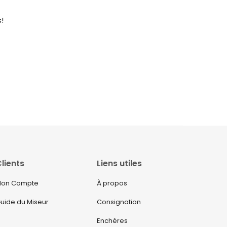
!
lients
Liens utiles
on Compte
À propos
uide du Miseur
Consignation
Enchères