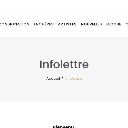
CONSIGNATION
ENCHÈRES
ARTISTES
NOUVELLES
BLOGUE
ACCUEIL
À PROPOS
CONSIGNATION
ENCHÈRES
AR
Infolettre
Accueil
/
Infolettre
Bienvenu,