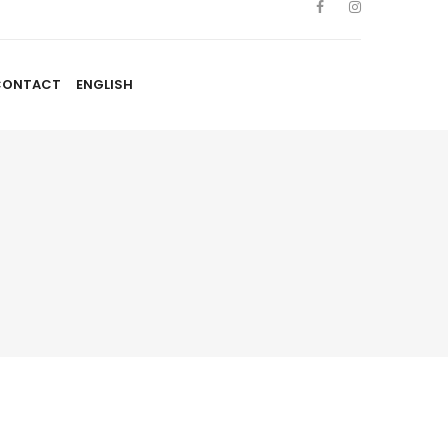
CONTACT
ENGLISH
TISTES
NOUVELLES
BLOGUE
CONTACT
ENGLISH