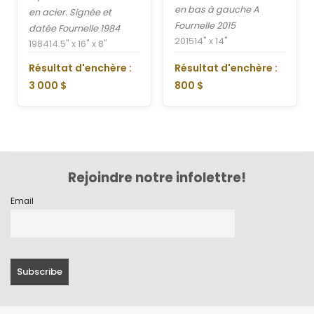
en bas à gauche A
en acier. Signée et
Fournelle 2015
datée Fournelle 1984
2015
14" x 14"
1984
14.5" x 16" x 8"
Résultat d'enchère :
Résultat d'enchère :
3 000 $
800 $
Rejoindre notre infolettre!
Email