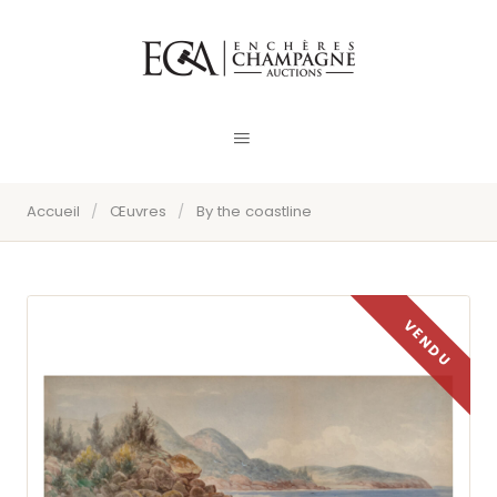
Accueil
/
Œuvres
/
By the coastline