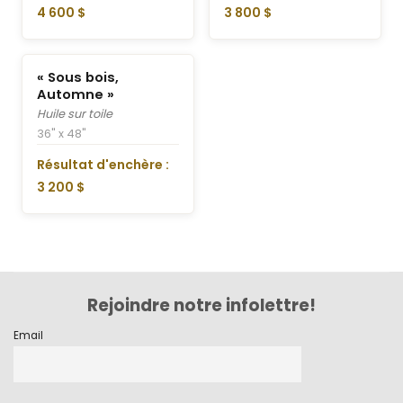
4 600 $
3 800 $
« Sous bois,
Automne »
Huile sur toile
36" x 48"
Résultat d'enchère :
3 200 $
Rejoindre notre infolettre!
Email