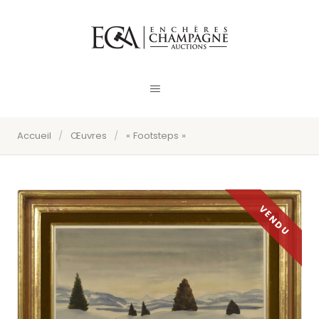
Accueil
/
Œuvres
/
« Footsteps »