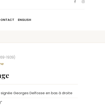
CONTACT
ENGLISH
TISTES
NOUVELLES
BLOGUE
CONTACT
ENGLISH
869-1939)
me
lage
le, signée Georges Delfosse en bas à droite
2"