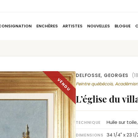
CONSIGNATION
ENCHÈRES
ARTISTES
NOUVELLES
BLOGUE
ACCUEIL
À PROPOS
CONSIGNATION
ENCHÈRES
AR
DELFOSSE, GEORGES
(1
Peintre québécois, Académis
L’église du vil
Huile sur toi
TECHNIQUE
34 1/4" x 23 1/
DIMENSIONS