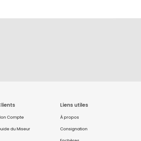
lients
Liens utiles
on Compte
À propos
uide du Miseur
Consignation
Enchères