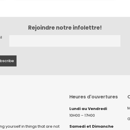
Rejoindre notre infolettre!
il
Heures d'ouvertures
C
M
Lundi au Vendredi
10H00 – 17H00
G
ng yourself in things that are not
Samedi et Dimanche