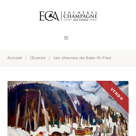
Accueil
/
Œuvres
/
Les chevaux de Baie-St-Paul