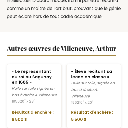
intellectuel. D’abord moqué, il a fini par être reconnu
comme un maître de l’art brut, prouvant que le génie
peut éclore hors de tout cadre académique.
Autres œuvres de Villeneuve, Arthur
« Le représentant
« Élève récitant sa
du roi au Sagunay
lecon en classe »
en 1885 »
Huile sur toile, signée en
Huile sur toile signée en
bas à droite A.
bas à droite A Villeneuve
Villeneuve
1956
20" x 28"
1962
16" x 20"
Résultat d'enchère :
Résultat d'enchère :
6 500 $
5 500 $