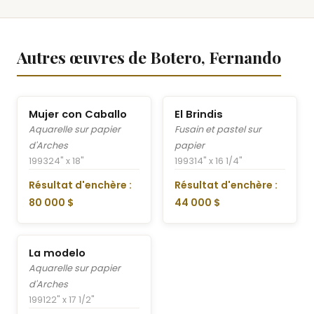
Autres œuvres de Botero, Fernando
Mujer con Caballo
El Brindis
Aquarelle sur papier
Fusain et pastel sur
d'Arches
papier
1993
24" x 18"
1993
14" x 16 1/4"
Résultat d'enchère :
Résultat d'enchère :
80 000 $
44 000 $
La modelo
Aquarelle sur papier
d'Arches
1991
22" x 17 1/2"