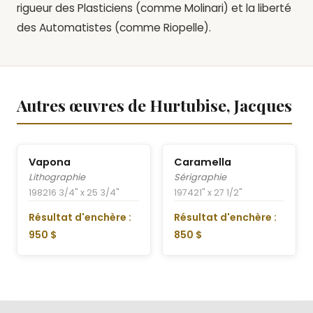
rigueur des Plasticiens (comme Molinari) et la liberté
des Automatistes (comme Riopelle).
Autres œuvres de Hurtubise, Jacques
Vapona
Caramella
Lithographie
Sérigraphie
1982
16 3/4" x 25 3/4"
1974
21" x 27 1/2"
Résultat d'enchère :
Résultat d'enchère :
950 $
850 $