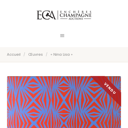
Accueil
/
Œuvres
/
« Nina Lisa »