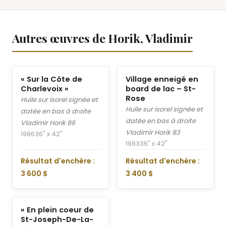
Autres œuvres de Horik, Vladimir
« Sur la Côte de
Village enneigé en
Charlevoix »
board de lac – St-
Rose
Huile sur isorel signée et
Huile sur isorel signée et
datée en bas à droite
datée en bas à droite
Vladimir Horik 86
Vladimir Horik 83
1986
36" x 42"
1983
36" x 42"
Résultat d'enchère :
Résultat d'enchère :
3 600 $
3 400 $
« En plein coeur de
St-Joseph-De-La-