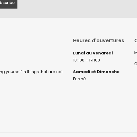
Heures d'ouvertures
C
M
Lundi au Vendredi
10H00 – 17H00
G
ng yourself in things that are not
Samedi et Dimanche
Fermé