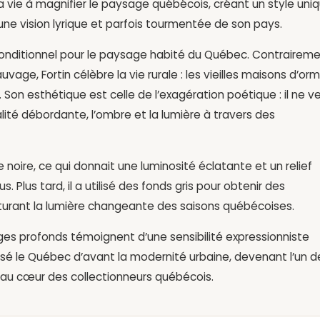
 sa vie à magnifier le paysage québécois, créant un style uni
une vision lyrique et parfois tourmentée de son pays.
conditionnel pour le paysage habité du Québec. Contrairem
age, Fortin célèbre la vie rurale : les vieilles maisons d’orm
. Son esthétique est celle de l’exagération poétique : il ne v
alité débordante, l’ombre et la lumière à travers des
le noire, ce qui donnait une luminosité éclatante et un relief
 Plus tard, il a utilisé des fonds gris pour obtenir des
urant la lumière changeante des saisons québécoises.
ouges profonds témoignent d’une sensibilité expressionniste
lisé le Québec d’avant la modernité urbaine, devenant l’un d
rs au cœur des collectionneurs québécois.