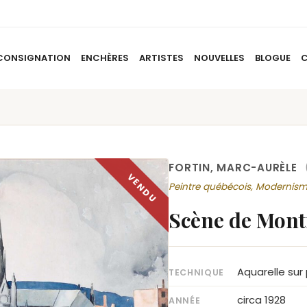
CONSIGNATION
ENCHÈRES
ARTISTES
NOUVELLES
BLOGUE
ACCUEIL
À PROPOS
CONSIGNATION
ENCHÈRES
AR
FORTIN, MARC-AURÈLE
Peintre québécois, Modernis
Scène de Mont
Aquarelle sur
TECHNIQUE
circa 1928
ANNÉE