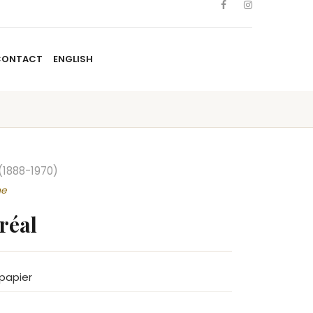
CONTACT
ENGLISH
TISTES
NOUVELLES
BLOGUE
CONTACT
ENGLISH
(1888-1970)
me
réal
 papier