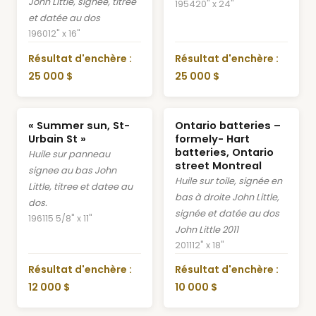
John Little, signée, titrée
1954
20" x 24"
et datée au dos
1960
12" x 16"
Résultat d'enchère :
Résultat d'enchère :
25 000 $
25 000 $
« Summer sun, St-
Ontario batteries –
Urbain St »
formely- Hart
batteries, Ontario
Huile sur panneau
street Montreal
signee au bas John
Huile sur toile, signée en
Little, titree et datee au
bas à droite John Little,
dos.
signée et datée au dos
1961
15 5/8" x 11"
John Little 2011
2011
12" x 18"
Résultat d'enchère :
Résultat d'enchère :
12 000 $
10 000 $