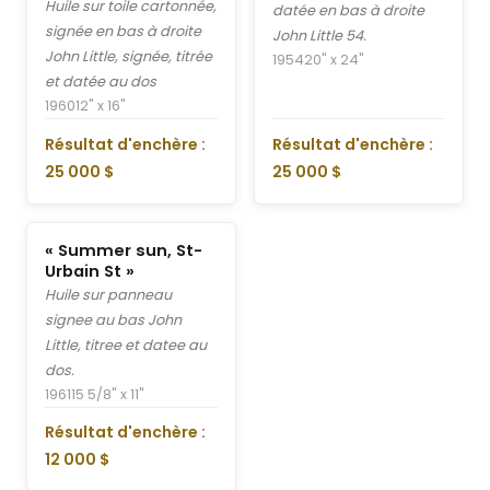
Huile sur toile cartonnée,
datée en bas à droite
signée en bas à droite
John Little 54.
John Little, signée, titrée
1954
20" x 24"
et datée au dos
1960
12" x 16"
Résultat d'enchère :
Résultat d'enchère :
25 000 $
25 000 $
« Summer sun, St-
Urbain St »
Huile sur panneau
signee au bas John
Little, titree et datee au
dos.
1961
15 5/8" x 11"
Résultat d'enchère :
12 000 $