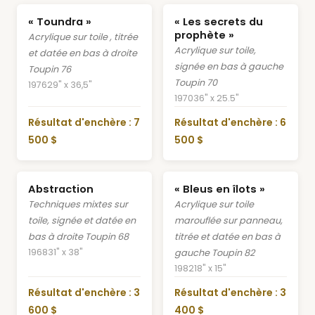
« Toundra »
« Les secrets du
prophète »
Acrylique sur toile , titrée
Acrylique sur toile,
et datée en bas à droite
signée en bas à gauche
Toupin 76
Toupin 70
1976
29" x 36,5"
1970
36" x 25.5"
Résultat d'enchère : 7
Résultat d'enchère : 6
500 $
500 $
Abstraction
« Bleus en îlots »
Techniques mixtes sur
Acrylique sur toile
toile, signée et datée en
marouflée sur panneau,
bas à droite Toupin 68
titrée et datée en bas à
1968
31" x 38"
gauche Toupin 82
1982
18" x 15"
Résultat d'enchère : 3
Résultat d'enchère : 3
600 $
400 $