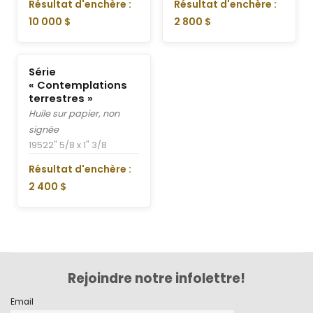
Résultat d'enchère :
Résultat d'enchère :
10 000 $
2 800 $
Série
« Contemplations
terrestres »
Huile sur papier, non
signée
1952
2" 5/8 x 1" 3/8
Résultat d'enchère :
2 400 $
Rejoindre notre infolettre!
Email