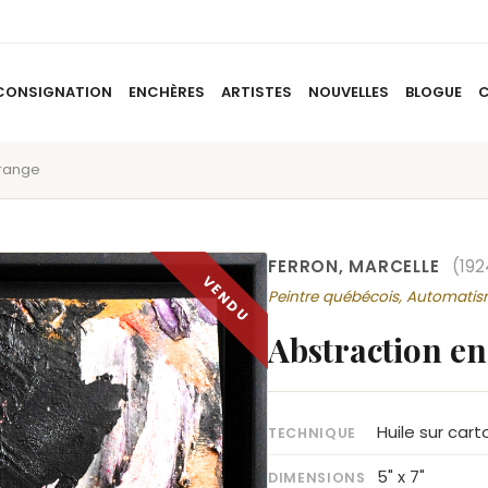
CONSIGNATION
ENCHÈRES
ARTISTES
NOUVELLES
BLOGUE
orange
ACCUEIL
À PROPOS
CONSIGNATION
ENCHÈRES
AR
FERRON, MARCELLE
(192
Peintre québécois, Automati
Abstraction e
Huile sur car
TECHNIQUE
5" x 7"
DIMENSIONS