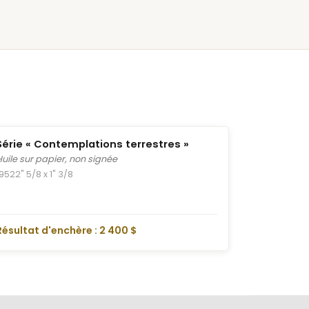
Série « Contemplations terrestres »
Huile sur papier, non signée
1952
2" 5/8 x 1" 3/8
Résultat d'enchère : 2 400 $