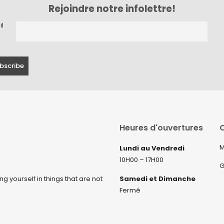
Rejoindre notre infolettre!
il
Heures d'ouvertures
C
M
Lundi au Vendredi
10H00 – 17H00
G
ng yourself in things that are not
Samedi et Dimanche
Fermé