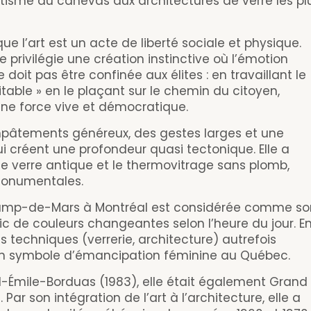
tisme du canevas aux architectures de verre les pl
ue l’art est un acte de liberté sociale et physique.
 privilégie une création instinctive où l’émotion
e doit pas être confinée aux élites : en travaillant le
vitable » en le plaçant sur le chemin du citoyen,
une force vive et démocratique.
empâtements généreux, des gestes larges et une
i créent une profondeur quasi tectonique. Elle a
t le verre antique et le thermovitrage sans plomb,
monumentales.
Champ-de-Mars à Montréal est considérée comme so
c de couleurs changeantes selon l’heure du jour. E
techniques (verrerie, architecture) autrefois
un symbole d’émancipation féminine au Québec.
l-Émile-Borduas (1983), elle était également Grand
Par son intégration de l’art à l’architecture, elle a