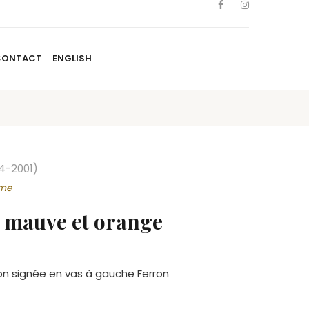
CONTACT
ENGLISH
TISTES
NOUVELLES
BLOGUE
CONTACT
ENGLISH
4-2001)
sme
n mauve et orange
ton signée en vas à gauche Ferron