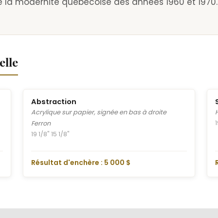
e de la modernité québécoise des années 1960 et 1970.
elle
Abstraction
Acrylique sur papier, signée en bas à droite
Ferron
19 1/8" 15 1/8"
Résultat d'enchère : 5 000 $