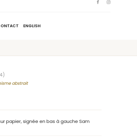
CONTACT
ENGLISH
TISTES
NOUVELLES
BLOGUE
CONTACT
ENGLISH
4)
nisme abstrait
sur papier, signée en bas à gauche Sam