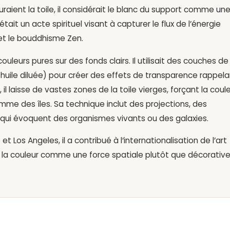
aient la toile, il considérait le blanc du support comme un
 était un acte spirituel visant à capturer le flux de l’énergie
 et le bouddhisme Zen.
uleurs pures sur des fonds clairs. Il utilisait des couches de
u huile diluée) pour créer des effets de transparence rappel
, il laisse de vastes zones de la toile vierges, forçant la coul
omme des îles. Sa technique inclut des projections, des
s qui évoquent des organismes vivants ou des galaxies.
et Los Angeles, il a contribué à l’internationalisation de l’art
n de la couleur comme une force spatiale plutôt que décorative