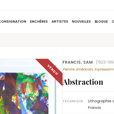
CONSIGNATION
ENCHÈRES
ARTISTES
NOUVELLES
BLOGUE
ACCUEIL
À PROPOS
CONSIGNATION
ENCHÈRES
AR
FRANCIS, SAM
(1923-199
Peintre américain, Expression
Abstraction
Lithographie 
TECHNIQUE
Francis