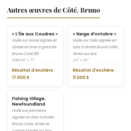
Autres œuvres de Côté, Bruno
« L’Ïle aux Coudres »
« Neige d’octobre »
Huile sur isorel signée et
Huile sur toile signée en
datée en bas à gauche
bas à droite Bruno Côté,
Bruno Coté 88
titrée au dos
1988
45" x 71"
24" x 30"
Résultat d'enchère :
Résultat d'enchère :
17 000 $
11 000 $
Fishing Village,
Newfoundland
Huile sur panneau
signée en bas à droite
Bruno Cote, titrée et
contre signée au dos