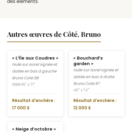
des éléments.
Autres œuvres de Côté, Bruno
« L’Ïle aux Coudres »
« Bouchard’s
garden »
Huile sur isorel signée et
Huile sur isorel signée et
datée en bas à gauche
datée en bas à droite
Bruno Coté 88
Bruno Coté 87
1988
45" x 71"
45" x 72"
Résultat d'enchère :
Résultat d'enchère :
17 000 $
12 000 $
« Neige d’octobre »