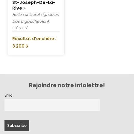
St-Joseph-De-La-
Rive »
Huile sur isorel signée en
bas à gauche Horik
30" x 36"
Résultat d'enchère :
3 200 $
Rejoindre notre infolettre!
Email