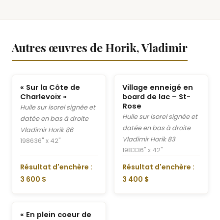
Autres œuvres de Horik, Vladimir
« Sur la Côte de
Village enneigé en
Charlevoix »
board de lac – St-
Rose
Huile sur isorel signée et
Huile sur isorel signée et
datée en bas à droite
datée en bas à droite
Vladimir Horik 86
Vladimir Horik 83
1986
36" x 42"
1983
36" x 42"
Résultat d'enchère :
Résultat d'enchère :
3 600 $
3 400 $
« En plein coeur de