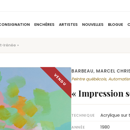
CONSIGNATION
ENCHÈRES
ARTISTES
NOUVELLES
BLOGUE
St-Irénée »
ACCUEIL
À PROPOS
CONSIGNATION
ENCHÈRES
AR
BARBEAU, MARCEL CHRI
Peintre québécois, Automati
« Impression so
Acrylique sur 
TECHNIQUE
1980
ANNÉE