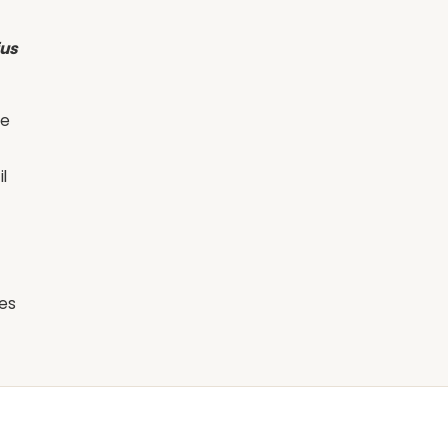
us
te
l
ses