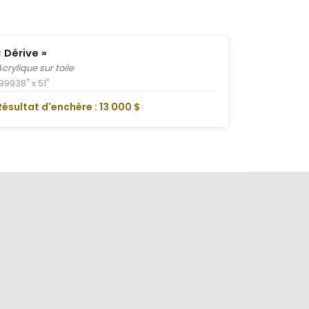
« Dérive »
Acrylique sur toile
1999
38" x 51"
Résultat d'enchère : 13 000 $