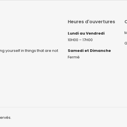
Heures d'ouvertures
C
M
Lundi au Vendredi
10H00 – 17H00
G
ng yourself in things that are not
Samedi et Dimanche
Fermé
servés.