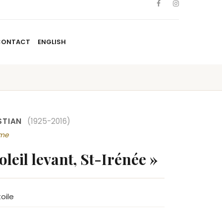
CONTACT
ENGLISH
TISTES
NOUVELLES
BLOGUE
CONTACT
ENGLISH
STIAN
(1925-2016)
sme
leil levant, St-Irénée »
toile