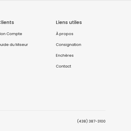
lients
Liens utiles
on Compte
À propos
uide du Miseur
Consignation
Enchères
Contact
(438) 387-3100