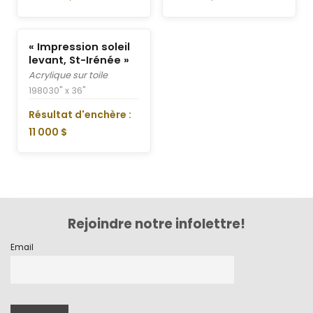
« Impression soleil
levant, St-Irénée »
Acrylique sur toile
1980
30" x 36"
Résultat d'enchère :
11 000 $
Rejoindre notre infolettre!
Email