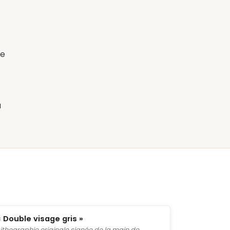
de
à
« Double visage gris »
Lithographie originale signée de la main de