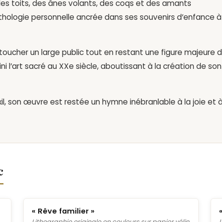
 les toits, des ânes volants, des coqs et des amants
hologie personnelle ancrée dans ses souvenirs d’enfance à
u toucher un large public tout en restant une figure majeure 
fini l’art sacré au XXe siècle, aboutissant à la création de son
l, son œuvre est restée un hymne inébranlable à la joie et 
c
« Rêve familier »
Lithographie originale en couleurs sur papier vélin