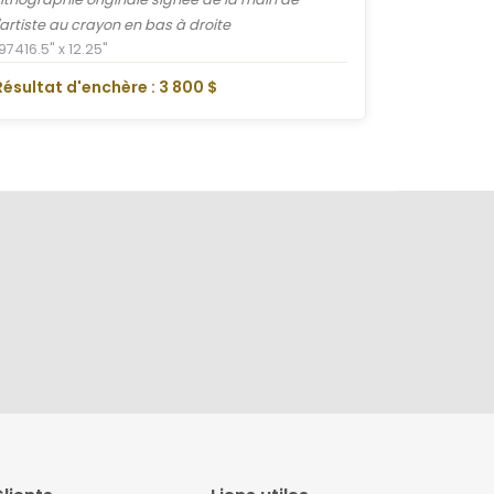
l'artiste au crayon en bas à droite
1974
16.5" x 12.25"
Résultat d'enchère : 3 800 $