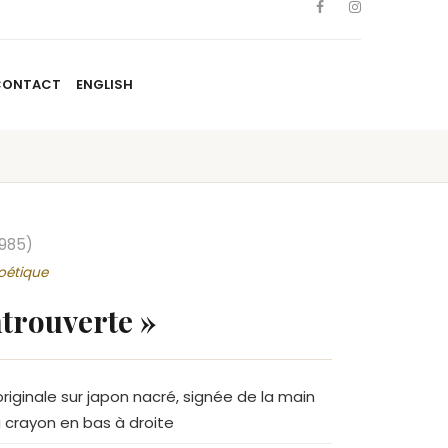
CONTACT
ENGLISH
TISTES
NOUVELLES
BLOGUE
CONTACT
ENGLISH
1985)
poétique
ntrouverte »
originale sur japon nacré, signée de la main
u crayon en bas à droite