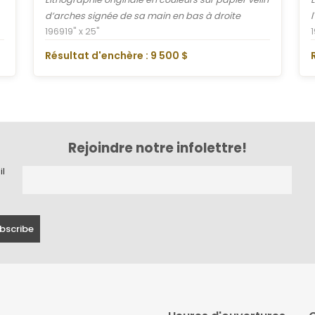
d’arches signée de sa main en bas à droite
1969
19" x 25"
Résultat d'enchère : 9 500 $
Rejoindre notre infolettre!
il