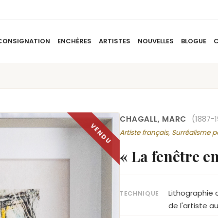
CONSIGNATION
ENCHÈRES
ARTISTES
NOUVELLES
BLOGUE
ACCUEIL
À PROPOS
CONSIGNATION
ENCHÈRES
AR
CHAGALL, MARC
(1887-
Artiste français, Surréalisme 
« La fenêtre e
Lithographie 
TECHNIQUE
de l'artiste a