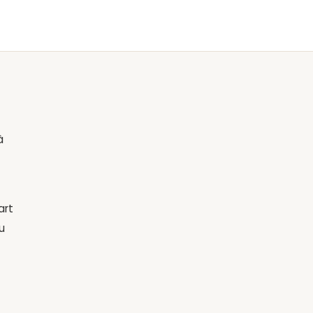
à
art
u