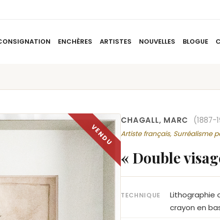
CONSIGNATION
ENCHÈRES
ARTISTES
NOUVELLES
BLOGUE
ACCUEIL
À PROPOS
CONSIGNATION
ENCHÈRES
AR
CHAGALL, MARC
(1887-
Artiste français, Surréalisme 
« Double visag
Lithographie o
TECHNIQUE
crayon en bas