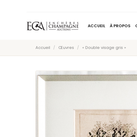
ACCUEIL
À PROPOS
Accueil
/
Œuvres
/
« Double visage gris »