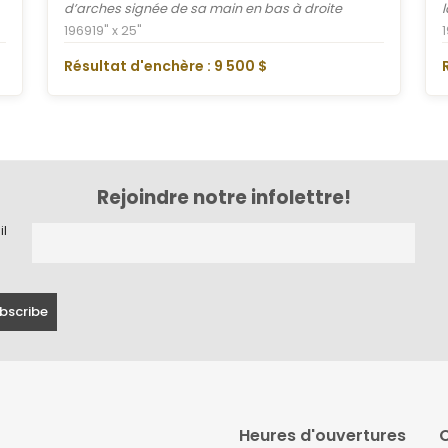
d’arches signée de sa main en bas à droite
1969
19" x 25"
Résultat d'enchère : 9 500 $
Rejoindre notre infolettre!
il
Heures d'ouvertures
C