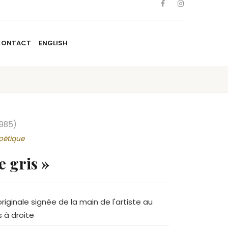
CONTACT
ENGLISH
TISTES
NOUVELLES
BLOGUE
CONTACT
ENGLISH
1985)
poétique
e gris »
riginale signée de la main de l'artiste au
 à droite