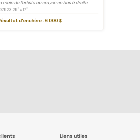
la main de l'artiste au crayon en bas à droite
1975
23.25" x 17"
Résultat d'enchère : 6 000 $
lients
Liens utiles