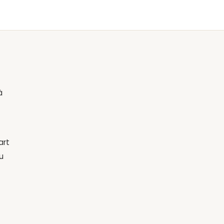
à
art
u