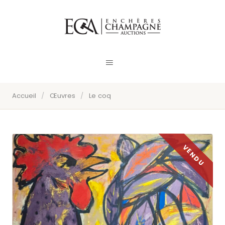
Accueil
/
Œuvres
/
Le coq