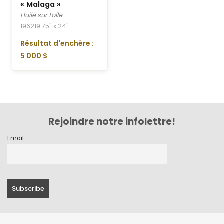
« Malaga »
Huile sur toile
1962
19.75" x 24"
Résultat d'enchère :
5 000 $
Rejoindre notre infolettre!
Email