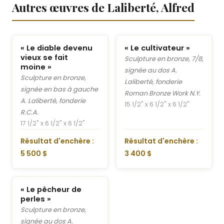
Autres œuvres de Laliberté, Alfred
« Le diable devenu
« Le cultivateur »
vieux se fait
Sculpture en bronze, 7/8,
moine »
signée au dos A.
Sculpture en bronze,
Laliberté, fonderie
signée en bas à gauche
Roman Bronze Work N.Y.
A. Laliberté, fonderie
15 1/2" x 6 1/2" x 6 1/2"
R.C.A.
17 1/2" x 6 1/2" x 6 1/2"
Résultat d'enchère :
Résultat d'enchère :
5 500 $
3 400 $
« Le pêcheur de
perles »
Sculpture en bronze,
signée au dos A.