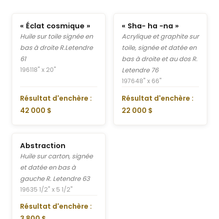
« Éclat cosmique »
« Sha- ha -na »
Huile sur toile signée en
Acrylique et graphite sur
bas à droite R.Letendre
toile, signée et datée en
61
bas à droite et au dos R.
1961
18" x 20"
Letendre 76
1976
48" x 66"
Résultat d'enchère :
Résultat d'enchère :
42 000 $
22 000 $
Abstraction
Huile sur carton, signée
et datée en bas à
gauche R. Letendre 63
1963
5 1/2" x 5 1/2"
Résultat d'enchère :
3 800 $