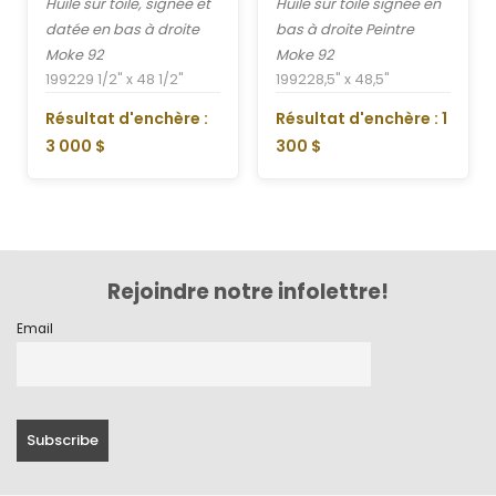
Huile sur toile, signée et
Huile sur toile signée en
datée en bas à droite
bas à droite Peintre
Moke 92
Moke 92
1992
29 1/2" x 48 1/2"
1992
28,5" x 48,5"
Résultat d'enchère :
Résultat d'enchère : 1
3 000 $
300 $
Rejoindre notre infolettre!
Email