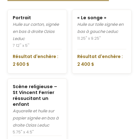
Portrait
« Le songe »
Huile sur carton, signée
Huile sur toile signée en
en bas à droite Ozias
bas à gauche Leduc
11.25" x 9.25"
Leduc
7 12'' x 5''
Résultat d'enchère :
Résultat d'enchère :
2 600 $
2 400 $
Scène religieuse –
St Vincent Ferrier
réssucitant un
enfant
Aquarelle et huile sur
papier signée en bas à
droite Ozias Leduc
5.75" x 4.5"