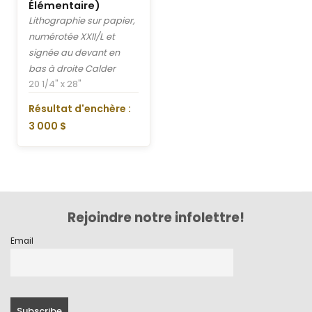
Élémentaire)
Lithographie sur papier,
numérotée XXII/L et
signée au devant en
bas à droite Calder
20 1/4" x 28"
Résultat d'enchère :
3 000 $
Rejoindre notre infolettre!
Email