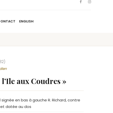
CONTACT
ENGLISH
TISTES
NOUVELLES
BLOGUE
CONTACT
ENGLISH
82)
dien
 l’Ile aux Coudres »
el signée en bas à gauche R. Richard, contre
e et datée au dos