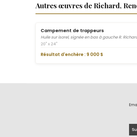
Autres œuvres de Richard, Ren
Campement de trappeurs
Huile sur isorel, signée en bas à gauche R. Richar
20" x 24"
Résultat d'enchère : 9 000 $
Ema