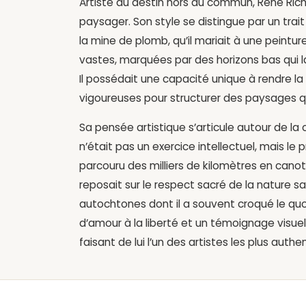
Artiste au destin hors du commun, René Ric
paysager. Son style se distingue par un trait
la mine de plomb, qu’il mariait à une peintur
vastes, marquées par des horizons bas qui l
Il possédait une capacité unique à rendre la
vigoureuses pour structurer des paysages q
Sa pensée artistique s’articule autour de la
n’était pas un exercice intellectuel, mais l
parcouru des milliers de kilomètres en canot et
reposait sur le respect sacré de la nature
autochtones dont il a souvent croqué le quo
d’amour à la liberté et un témoignage visue
faisant de lui l’un des artistes les plus auth