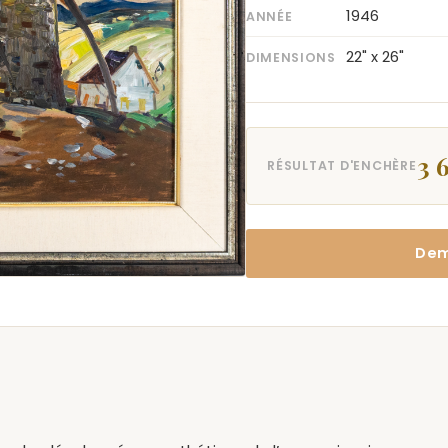
1946
ANNÉE
22" x 26"
DIMENSIONS
3 
RÉSULTAT D'ENCHÈRE
Dem