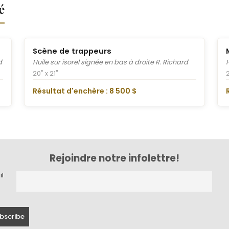
é
Scène de trappeurs
d
Huile sur isorel signée en bas à droite R. Richard
20" x 21"
Résultat d'enchère : 8 500 $
Rejoindre notre infolettre!
il