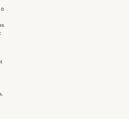
 à
es.
t
nt
e,