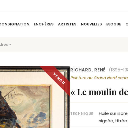
CONSIGNATION
ENCHÈRES
ARTISTES
NOUVELLES
BLOGUE
dres »
ACCUEIL
À PROPOS
CONSIGNATION
ENCHÈRES
AR
RICHARD, RENÉ
(1895–19
Peinture du Grand Nord cana
« Le moulin de
Huile sur isor
TECHNIQUE
signée, titré