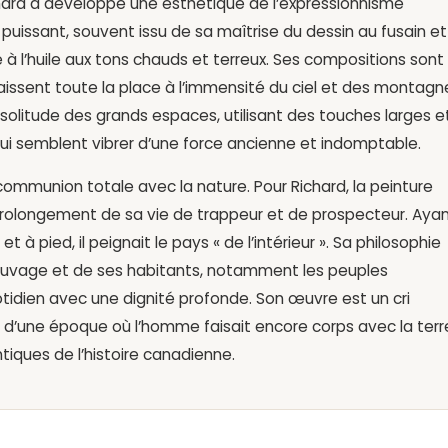
hard a développé une esthétique de l’expressionnisme
 puissant, souvent issu de sa maîtrise du dessin au fusain et
e à l’huile aux tons chauds et terreux. Ses compositions sont
aissent toute la place à l’immensité du ciel et des montagn
 solitude des grands espaces, utilisant des touches larges e
ui semblent vibrer d’une force ancienne et indomptable.
 communion totale avec la nature. Pour Richard, la peinture
e prolongement de sa vie de trappeur et de prospecteur. Aya
 à pied, il peignait le pays « de l’intérieur ». Sa philosophie
 sauvage et de ses habitants, notamment les peuples
tidien avec une dignité profonde. Son œuvre est un cri
l d’une époque où l’homme faisait encore corps avec la terr
entiques de l’histoire canadienne.