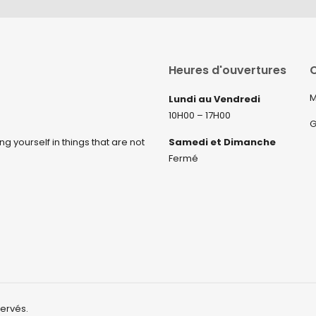
Heures d'ouvertures
C
M
Lundi au Vendredi
10H00 – 17H00
G
ng yourself in things that are not
Samedi et Dimanche
Fermé
servés.