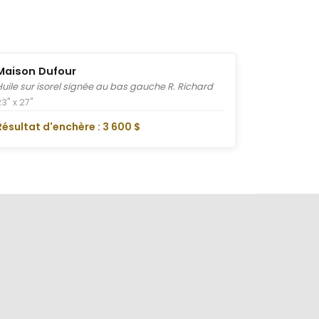
Maison Dufour
Huile sur isorel signée au bas gauche R. Richard
23" x 27"
Résultat d'enchère : 3 600 $