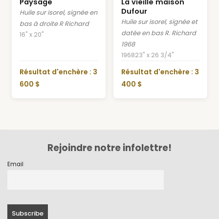
Paysage
La vieille maison
Dufour
Huile sur isorel, signée en
Huile sur isorel, signée et
bas à droite R Richard
datée en bas R. Richard
16" x 20"
1968
1968
23" x 26 3/4"
Résultat d'enchère : 3
Résultat d'enchère : 3
600 $
400 $
Rejoindre notre infolettre!
Email