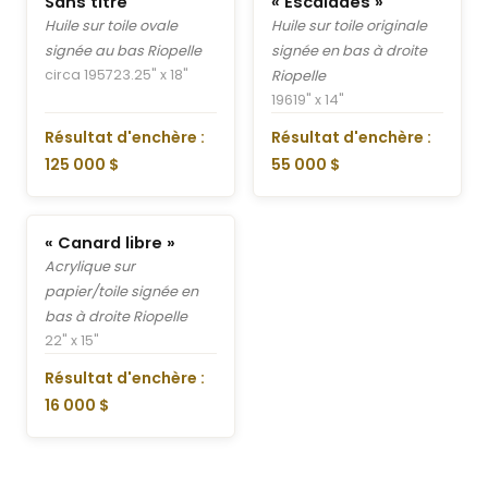
Sans titre
« Escalades »
Huile sur toile ovale
Huile sur toile originale
signée au bas Riopelle
signée en bas à droite
circa 1957
23.25" x 18"
Riopelle
1961
9" x 14"
Résultat d'enchère :
Résultat d'enchère :
125 000 $
55 000 $
« Canard libre »
Acrylique sur
papier/toile signée en
bas à droite Riopelle
22" x 15"
Résultat d'enchère :
16 000 $