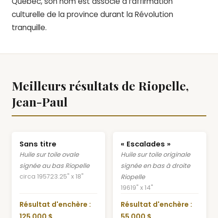
Québec, son nom est associé à l’affirmation
culturelle de la province durant la Révolution
tranquille.
Meilleurs résultats de Riopelle,
Jean-Paul
Sans titre
« Escalades »
Huile sur toile ovale
Huile sur toile originale
signée au bas Riopelle
signée en bas à droite
circa 1957
23.25" x 18"
Riopelle
1961
9" x 14"
Résultat d'enchère :
Résultat d'enchère :
125 000 $
55 000 $