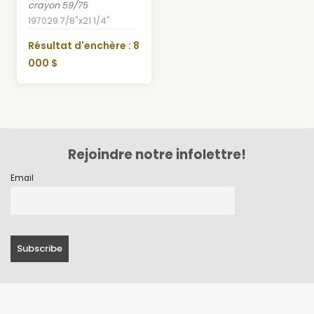
crayon 59/75
1970
29 7/8"x21 1/4"
Résultat d'enchère : 8
000 $
Rejoindre notre infolettre!
Email