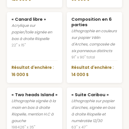
« Canard libre »
Composition en 6
parties
Acrylique sur
Lithographie en couleurs
papier/toile signée en
sur papier Vélin
bas à droite Riopelle
d'Arches, composée de
22" x 15"
six panneaux distincts
91" x 90" total
Résultat d'enchère :
Résultat d'enchère :
16 000 $
14 000 $
« Two heads Island »
« Suite Caribou »
Lithographie signée à la
Lithographie sur papier
main en bas à droite
d'arches, signée en bas
Riopelle, mention H.C à
à droite Riopelle et
gauche
numérotée 12/30
1984
26" x 35"
63'' x 47''