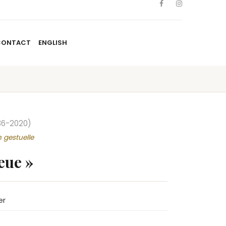
CONTACT
ENGLISH
TISTES
NOUVELLES
BLOGUE
CONTACT
ENGLISH
36-2020)
 gestuelle
eue »
er