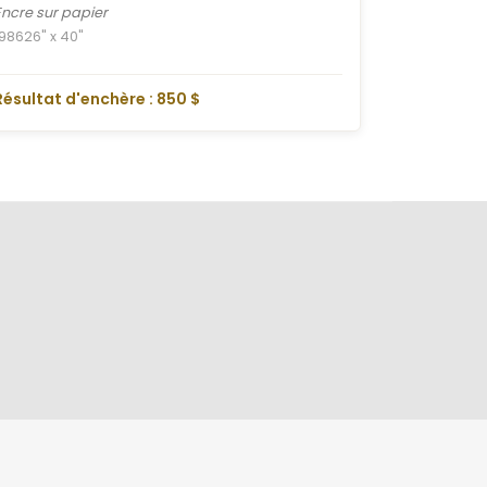
Encre sur papier
1986
26" x 40"
Résultat d'enchère : 850 $