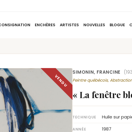
CONSIGNATION
ENCHÈRES
ARTISTES
NOUVELLES
BLOGUE
ACCUEIL
À PROPOS
CONSIGNATION
ENCHÈRES
AR
SIMONIN, FRANCINE
(19
Peintre québécois, Abstraction
« La fenêtre bl
Huile sur papi
TECHNIQUE
1987
ANNÉE