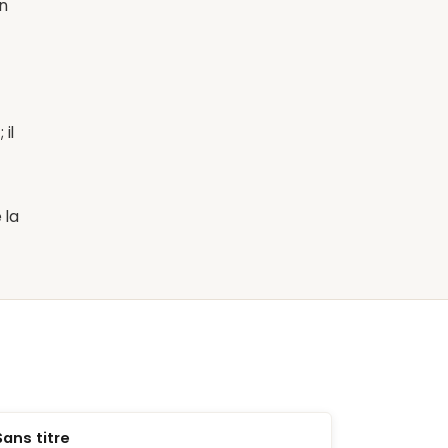
in
 il
 la
Sans titre