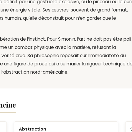
e définit par une gestuelle explosive,
où le pinceau ou le bur
une énergie vitale.
Ses œuvres,
souvent de grand format,
ps humain,
qu’elle déconstruit pour n’en garder que le
libération de l’instinct
.
Pour Simonin,
l’art ne doit pas être poli ;
omme un combat physique avec la matière,
refusant la
vérité crue.
Sa philosophie reposait sur l’immédiateté du
le une figure de proue qui a su marier la rigueur technique de
 l’abstraction nord-américaine.
ncine
Abstraction