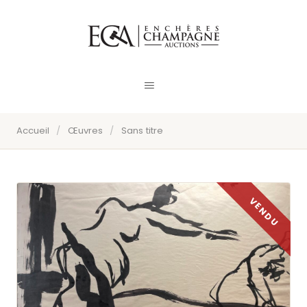
Accueil
/
Œuvres
/
Sans titre