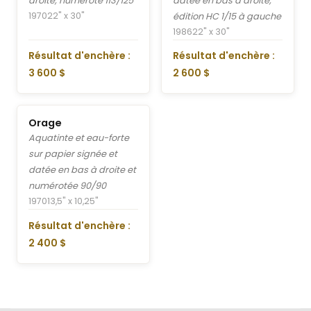
droite, numéroté 113/125
datée en bas à droite,
1970
22" x 30"
édition HC 1/15 à gauche
1986
22" x 30"
Résultat d'enchère :
Résultat d'enchère :
3 600 $
2 600 $
Orage
Aquatinte et eau-forte
sur papier signée et
datée en bas à droite et
numérotée 90/90
1970
13,5" x 10,25"
Résultat d'enchère :
2 400 $