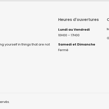
Heures d'ouvertures
C
M
Lundi au Vendredi
10H00 – 17H00
G
ng yourself in things that are not
Samedi et Dimanche
Fermé
servés.