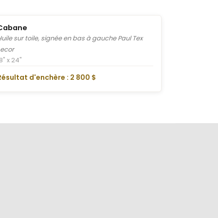
Cabane
Huile sur toile, signée en bas à gauche Paul Tex
Lecor
8" x 24"
Résultat d'enchère : 2 800 $