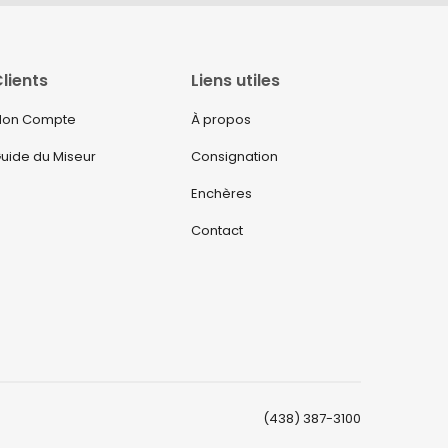
lients
Liens utiles
on Compte
À propos
uide du Miseur
Consignation
Enchères
Contact
(438) 387-3100