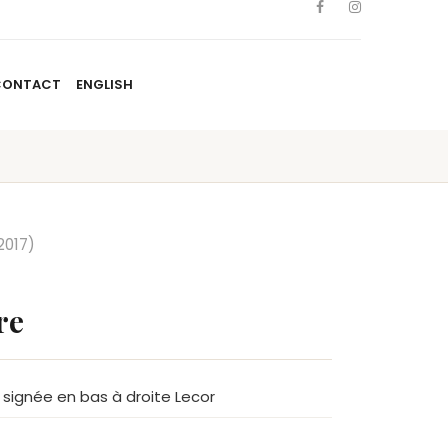
CONTACT
ENGLISH
TISTES
NOUVELLES
BLOGUE
CONTACT
ENGLISH
2017)
re
e, signée en bas à droite Lecor