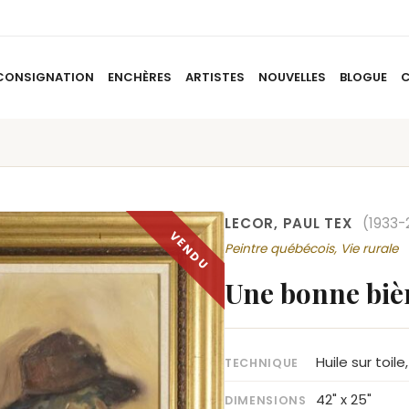
CONSIGNATION
ENCHÈRES
ARTISTES
NOUVELLES
BLOGUE
ACCUEIL
À PROPOS
CONSIGNATION
ENCHÈRES
AR
LECOR, PAUL TEX
(1933-
Peintre québécois, Vie rurale
Une bonne biè
Huile sur toil
TECHNIQUE
42" x 25"
DIMENSIONS