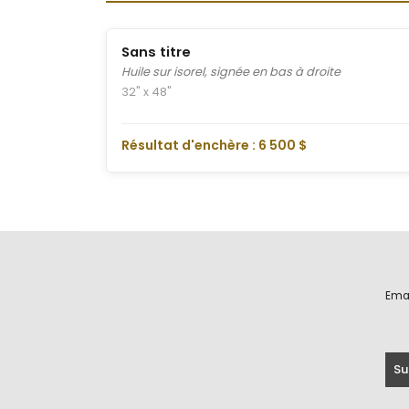
Sans titre
Huile sur isorel, signée en bas à droite
32" x 48"
Résultat d'enchère : 6 500 $
Ema