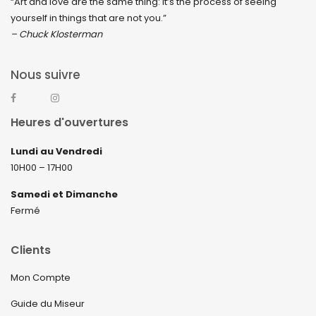
“Art and love are the same thing: It’s the process of seeing
yourself in things that are not you.”
– Chuck Klosterman
Nous suivre
Heures d'ouvertures
Lundi au Vendredi
10H00 – 17H00
Samedi et Dimanche
Fermé
Clients
Mon Compte
Guide du Miseur