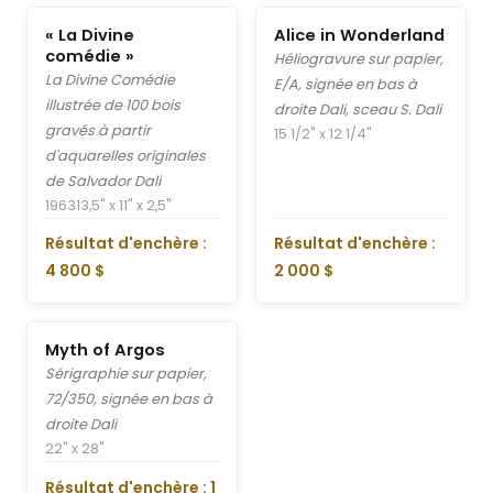
« La Divine
Alice in Wonderland
comédie »
Héliogravure sur papier,
La Divine Comédie
E/A, signée en bas à
illustrée de 100 bois
droite Dali, sceau S. Dali
gravés à partir
15 1/2" x 12 1/4"
d'aquarelles originales
de Salvador Dali
1963
13,5" x 11" x 2,5"
Résultat d'enchère :
Résultat d'enchère :
4 800 $
2 000 $
Myth of Argos
Sérigraphie sur papier,
72/350, signée en bas à
droite Dali
22" x 28"
Résultat d'enchère : 1