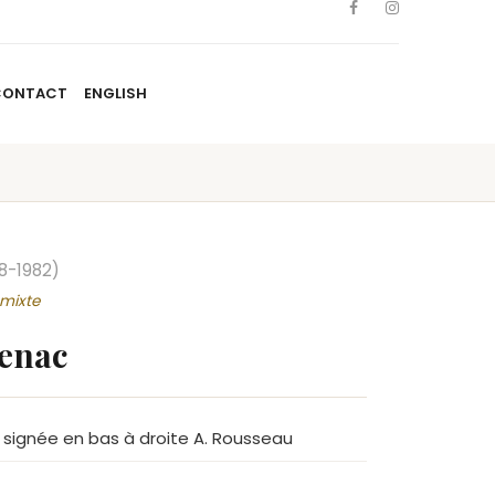
CONTACT
ENGLISH
TISTES
NOUVELLES
BLOGUE
CONTACT
ENGLISH
8-1982)
 mixte
enac
e, signée en bas à droite A. Rousseau