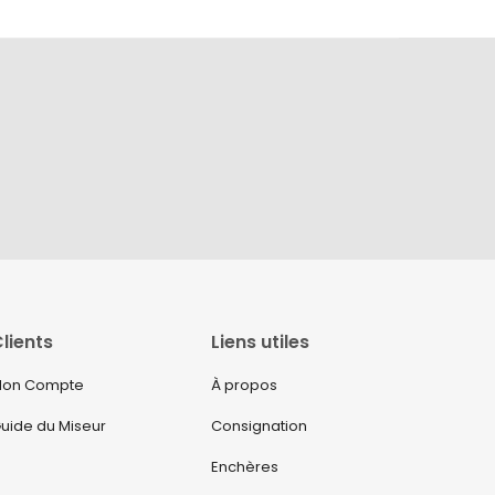
lients
Liens utiles
on Compte
À propos
uide du Miseur
Consignation
Enchères