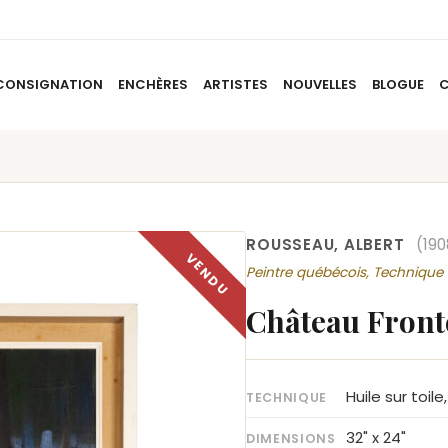
CONSIGNATION
ENCHÈRES
ARTISTES
NOUVELLES
BLOGUE
ACCUEIL
À PROPOS
CONSIGNATION
ENCHÈRES
AR
ROUSSEAU, ALBERT
(190
Peintre québécois, Technique
Château Front
Huile sur toil
TECHNIQUE
32" x 24"
DIMENSIONS