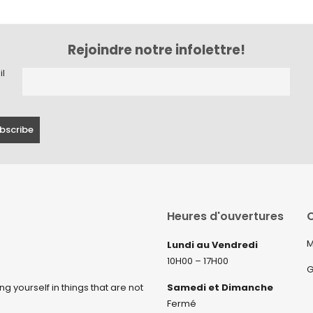
Rejoindre notre infolettre!
il
Heures d'ouvertures
C
M
Lundi au Vendredi
10H00 – 17H00
G
ng yourself in things that are not
Samedi et Dimanche
Fermé