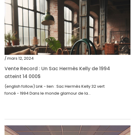
octobre 2022
septembre 2022
août 2022
juillet 2022
juin 2022
mai 2022
/ mars 12, 2024
avril 2022
Vente Record : Un Sac Hermès Kelly de 1994
atteint 14 000$
mars 2022
(english follow) Link - lien : Sac Hermès Kelly 32 vert
février 2022
foncé - 1994 Dans le monde glamour de la...
décembre 2021
novembre 2021
septembre 2021
août 2021