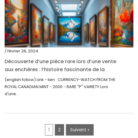
juin 2020
mai 2020
mars 2020
février 2020
décembre 2019
/ février 26, 2024
novembre 2019
Découverte d’une pièce rare lors d’une vente
octobre 2019
aux enchères : l’histoire fascinante de la
Monnaie-Montre de la Monnaie Royale du
septembre 2019
(english follow) Link - lien : CURRENCY-WATCH FROM THE
Canada (2000) Rare Variété « P »
ROYAL CANADIAN MINT - 2000 - RARE "P" VARIETY Lors
juin 2019
d'une...
mai 2019
avril 2019
1
2
Suivant »