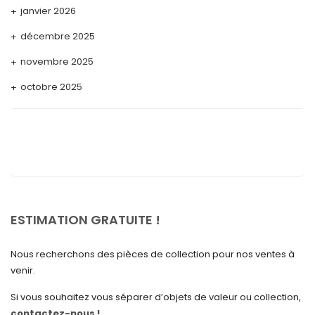
janvier 2026
décembre 2025
novembre 2025
octobre 2025
septembre 2025
août 2025
juillet 2025
mai 2025
avril 2025
ESTIMATION GRATUITE !
mars 2025
Nous recherchons des pièces de collection pour nos ventes à
février 2025
venir.
janvier 2025
Si vous souhaitez vous séparer d’objets de valeur ou collection,
contactez-nous !
décembre 2024