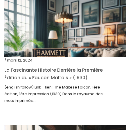
octobre 2023
septembre 2023
août 2023
juillet 2023
juin 2023
mai 2023
/ mars 12, 2024
avril 2023
La Fascinante Histoire Derrière la Première
Édition du « Faucon Maltais » (1930)
mars 2023
(english follow) Link - lien : The Maltese Falcon, 1ère
février 2023
édition, 1ère impression (1930) Dans le royaume des
janvier 2023
mots imprimés,...
décembre 2022
novembre 2022