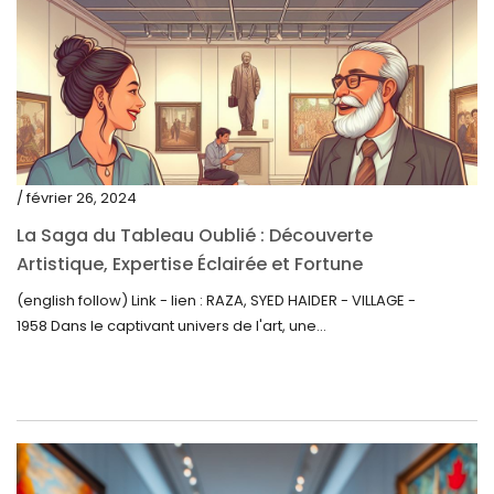
juillet 2021
juin 2021
mai 2021
avril 2021
mars 2021
/ février 26, 2024
février 2021
La Saga du Tableau Oublié : Découverte
janvier 2021
Artistique, Expertise Éclairée et Fortune
Inattendue
(english follow) Link - lien : RAZA, SYED HAIDER - VILLAGE -
décembre 2020
1958 Dans le captivant univers de l'art, une...
novembre 2020
octobre 2020
septembre 2020
juillet 2020