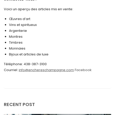
novembre 2024
Voici un aperçu des articles mis en vente:
octobre 2024
Œuvres d’art
Vins et spiritueux
septembre 2024
Argenterie
Montres
août 2024
Timbres
juin 2024
Monnaies
Bijoux et articles de luxe
mai 2024
Téléphone: 438-387-3100
avril 2024
Courriel:
info@enchereschampagne.com
Facebook
mars 2024
février 2024
janvier 2024
décembre 2023
RECENT POST
novembre 2023