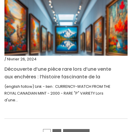
juillet 2020
juin 2020
mai 2020
mars 2020
février 2020
décembre 2019
/ février 26, 2024
novembre 2019
Découverte d’une pièce rare lors d’une vente
octobre 2019
aux enchères : l’histoire fascinante de la
Monnaie-Montre de la Monnaie Royale du
septembre 2019
(english follow) Link - lien : CURRENCY-WATCH FROM THE
Canada (2000) Rare Variété « P »
ROYAL CANADIAN MINT - 2000 - RARE "P" VARIETY Lors
juin 2019
d'une...
mai 2019
avril 2019