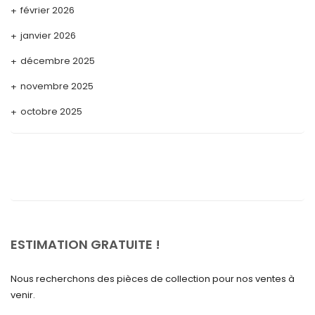
février 2026
janvier 2026
décembre 2025
novembre 2025
octobre 2025
septembre 2025
août 2025
juillet 2025
mai 2025
avril 2025
ESTIMATION GRATUITE !
mars 2025
Nous recherchons des pièces de collection pour nos ventes à
février 2025
venir.
janvier 2025