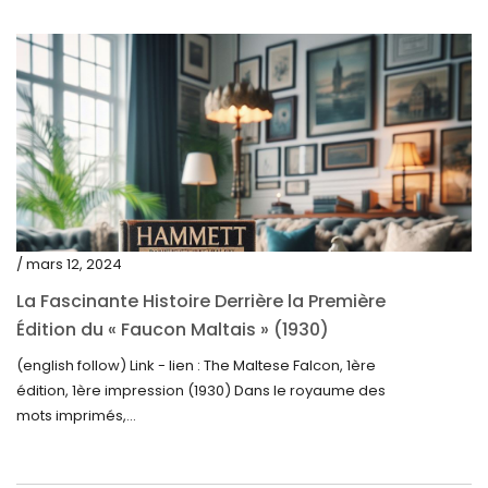
novembre 2023
octobre 2023
septembre 2023
août 2023
juillet 2023
juin 2023
mai 2023
/ mars 12, 2024
avril 2023
La Fascinante Histoire Derrière la Première
Édition du « Faucon Maltais » (1930)
mars 2023
(english follow) Link - lien : The Maltese Falcon, 1ère
février 2023
édition, 1ère impression (1930) Dans le royaume des
janvier 2023
mots imprimés,...
décembre 2022