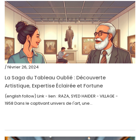
août 2021
juillet 2021
juin 2021
mai 2021
avril 2021
mars 2021
/ février 26, 2024
février 2021
La Saga du Tableau Oublié : Découverte
janvier 2021
Artistique, Expertise Éclairée et Fortune
Inattendue
(english follow) Link - lien : RAZA, SYED HAIDER - VILLAGE -
décembre 2020
1958 Dans le captivant univers de l'art, une...
novembre 2020
octobre 2020
septembre 2020