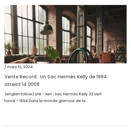
novembre 2022
octobre 2022
septembre 2022
août 2022
juillet 2022
juin 2022
mai 2022
/ mars 12, 2024
avril 2022
Vente Record : Un Sac Hermès Kelly de 1994
atteint 14 000$
mars 2022
(english follow) Link - lien : Sac Hermès Kelly 32 vert
février 2022
foncé - 1994 Dans le monde glamour de la...
décembre 2021
novembre 2021
septembre 2021