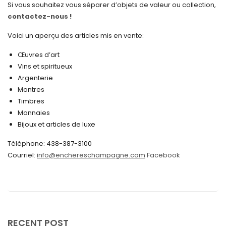
Si vous souhaitez vous séparer d’objets de valeur ou collection,
contactez-nous !
décembre 2024
novembre 2024
Voici un aperçu des articles mis en vente:
octobre 2024
Œuvres d’art
Vins et spiritueux
septembre 2024
Argenterie
Montres
août 2024
Timbres
juin 2024
Monnaies
Bijoux et articles de luxe
mai 2024
Téléphone: 438-387-3100
avril 2024
Courriel:
info@enchereschampagne.com
Facebook
mars 2024
février 2024
janvier 2024
décembre 2023
RECENT POST