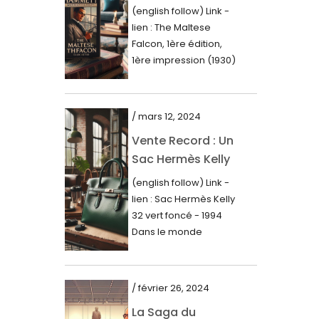
Première Édition
juin 2023
(english follow) Link -
du « Faucon
lien : The Maltese
mai 2023
Maltais » (1930)
Falcon, 1ère édition,
avril 2023
1ère impression (1930)
Dans le royaume des
mars 2023
mots imprimés,...
février 2023
/ mars 12, 2024
janvier 2023
Vente Record : Un
Sac Hermès Kelly
décembre 2022
de 1994 atteint 14
(english follow) Link -
novembre 2022
000$
lien : Sac Hermès Kelly
octobre 2022
32 vert foncé - 1994
Dans le monde
septembre 2022
glamour de la...
août 2022
juillet 2022
/ février 26, 2024
La Saga du
juin 2022