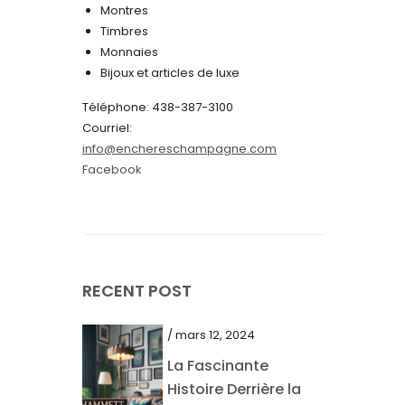
Montres
juin 2024
Timbres
Monnaies
mai 2024
Bijoux et articles de luxe
avril 2024
Téléphone: 438-387-3100
mars 2024
Courriel:
info@enchereschampagne.com
février 2024
Facebook
janvier 2024
décembre 2023
novembre 2023
octobre 2023
RECENT POST
septembre 2023
/ mars 12, 2024
août 2023
La Fascinante
juillet 2023
Histoire Derrière la