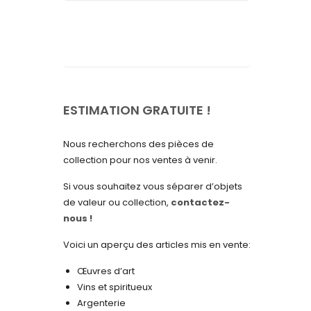
septembre 2025
août 2025
juillet 2025
mai 2025
avril 2025
ESTIMATION GRATUITE !
mars 2025
Nous recherchons des pièces de
février 2025
collection pour nos ventes à venir.
janvier 2025
Si vous souhaitez vous séparer d’objets
de valeur ou collection,
contactez-
décembre 2024
nous !
novembre 2024
Voici un aperçu des articles mis en vente:
octobre 2024
Œuvres d’art
septembre 2024
Vins et spiritueux
Argenterie
août 2024