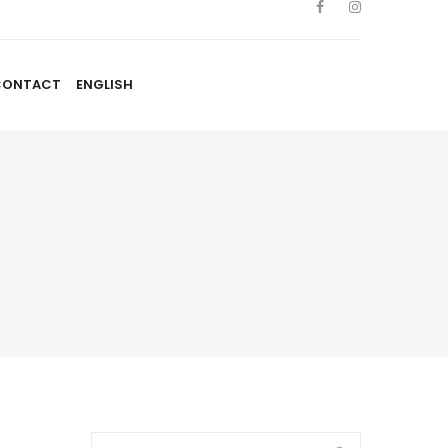
CONTACT
ENGLISH
TISTES
NOUVELLES
BLOGUE
CONTACT
ENGLISH