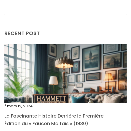
février 2024
janvier 2024
décembre 2023
RECENT POST
novembre 2023
octobre 2023
septembre 2023
août 2023
juillet 2023
juin 2023
mai 2023
/ mars 12, 2024
avril 2023
La Fascinante Histoire Derrière la Première
Édition du « Faucon Maltais » (1930)
mars 2023