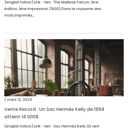
(english follow) Link - lien : The Maltese Falcon, 1ère
février 2023
édition, 1ère impression (1930) Dans le royaume des
janvier 2023
mots imprimés,...
décembre 2022
novembre 2022
octobre 2022
septembre 2022
août 2022
juillet 2022
juin 2022
mai 2022
/ mars 12, 2024
avril 2022
Vente Record : Un Sac Hermès Kelly de 1994
atteint 14 000$
mars 2022
(english follow) Link - lien : Sac Hermès Kelly 32 vert
février 2022