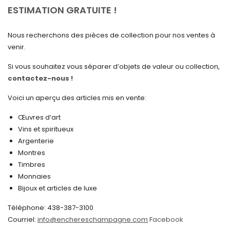
avril 2025
ESTIMATION GRATUITE !
mars 2025
Nous recherchons des pièces de collection pour nos ventes à
février 2025
venir.
janvier 2025
Si vous souhaitez vous séparer d’objets de valeur ou collection,
contactez-nous !
décembre 2024
novembre 2024
Voici un aperçu des articles mis en vente:
octobre 2024
Œuvres d’art
Vins et spiritueux
septembre 2024
Argenterie
Montres
août 2024
Timbres
juin 2024
Monnaies
Bijoux et articles de luxe
mai 2024
Téléphone: 438-387-3100
avril 2024
Courriel:
info@enchereschampagne.com
Facebook
mars 2024