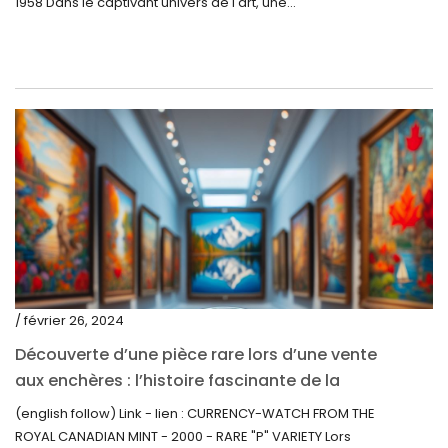
1958 Dans le captivant univers de l'art, une...
novembre 2020
octobre 2020
septembre 2020
juillet 2020
juin 2020
mai 2020
mars 2020
février 2020
décembre 2019
/ février 26, 2024
novembre 2019
Découverte d’une pièce rare lors d’une vente
octobre 2019
aux enchères : l’histoire fascinante de la
Monnaie-Montre de la Monnaie Royale du
septembre 2019
(english follow) Link - lien : CURRENCY-WATCH FROM THE
Canada (2000) Rare Variété « P »
ROYAL CANADIAN MINT - 2000 - RARE "P" VARIETY Lors
juin 2019