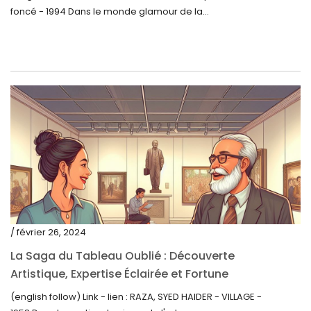
foncé - 1994 Dans le monde glamour de la...
décembre 2021
novembre 2021
septembre 2021
août 2021
juillet 2021
juin 2021
mai 2021
avril 2021
mars 2021
/ février 26, 2024
février 2021
La Saga du Tableau Oublié : Découverte
janvier 2021
Artistique, Expertise Éclairée et Fortune
Inattendue
(english follow) Link - lien : RAZA, SYED HAIDER - VILLAGE -
décembre 2020