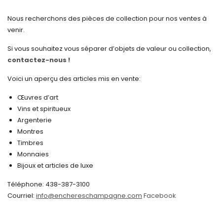
mars 2025
Nous recherchons des pièces de collection pour nos ventes à
février 2025
venir.
janvier 2025
Si vous souhaitez vous séparer d’objets de valeur ou collection,
contactez-nous !
décembre 2024
novembre 2024
Voici un aperçu des articles mis en vente:
octobre 2024
Œuvres d’art
Vins et spiritueux
septembre 2024
Argenterie
Montres
août 2024
Timbres
juin 2024
Monnaies
Bijoux et articles de luxe
mai 2024
Téléphone: 438-387-3100
avril 2024
Courriel:
info@enchereschampagne.com
Facebook
mars 2024
février 2024