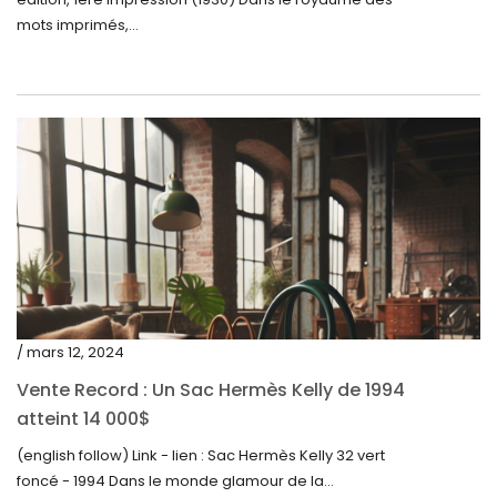
janvier 2023
mots imprimés,...
décembre 2022
novembre 2022
octobre 2022
septembre 2022
août 2022
juillet 2022
juin 2022
mai 2022
/ mars 12, 2024
avril 2022
Vente Record : Un Sac Hermès Kelly de 1994
atteint 14 000$
mars 2022
(english follow) Link - lien : Sac Hermès Kelly 32 vert
février 2022
foncé - 1994 Dans le monde glamour de la...