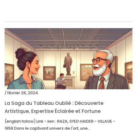
décembre 2021
novembre 2021
septembre 2021
août 2021
juillet 2021
juin 2021
mai 2021
avril 2021
mars 2021
/ février 26, 2024
février 2021
La Saga du Tableau Oublié : Découverte
janvier 2021
Artistique, Expertise Éclairée et Fortune
Inattendue
(english follow) Link - lien : RAZA, SYED HAIDER - VILLAGE -
décembre 2020
1958 Dans le captivant univers de l'art, une...
novembre 2020