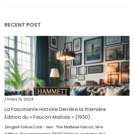
janvier 2024
décembre 2023
RECENT POST
novembre 2023
octobre 2023
septembre 2023
août 2023
juillet 2023
juin 2023
mai 2023
/ mars 12, 2024
avril 2023
La Fascinante Histoire Derrière la Première
Édition du « Faucon Maltais » (1930)
mars 2023
(english follow) Link - lien : The Maltese Falcon, 1ère
février 2023
édition, 1ère impression (1930) Dans le royaume des