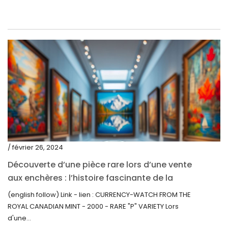
octobre 2020
septembre 2020
juillet 2020
juin 2020
mai 2020
mars 2020
février 2020
décembre 2019
/ février 26, 2024
novembre 2019
Découverte d’une pièce rare lors d’une vente
octobre 2019
aux enchères : l’histoire fascinante de la
Monnaie-Montre de la Monnaie Royale du
septembre 2019
(english follow) Link - lien : CURRENCY-WATCH FROM THE
Canada (2000) Rare Variété « P »
ROYAL CANADIAN MINT - 2000 - RARE "P" VARIETY Lors
juin 2019
d'une...